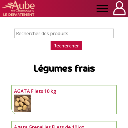
Manger
Local
Aube
Légumes frais
AGATA Filets 10 kg
Agata Grenailles Filets de 10 kg