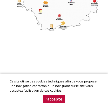
Ce site utilise des cookies techniques afin de vous proposer
Mentions légales
|
Conditions Générales de Ventes
|
une navigation confortable. En naviguant sur le site vous
Charte producteur
acceptez l’utilisation de ces cookies.
© Copyright 2020-2024 - Aube en Champagne - Le
Département. Conception :
Dynapse
- Partenaire numérique
J’accepte
des circuits courts.