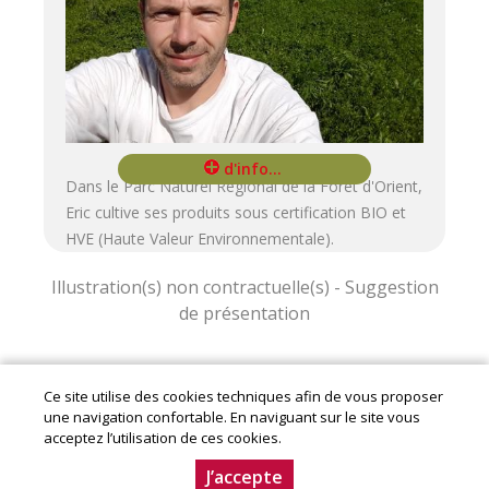
Dans le Parc Naturel Régional de la Foret d'Orient,
Eric cultive ses produits sous certification BIO et
HVE (Haute Valeur Environnementale).
Ce site utilise des cookies techniques afin de vous proposer
Mentions légales
|
Conditions Générales de Ventes
|
une navigation confortable. En naviguant sur le site vous
Charte producteur
acceptez l’utilisation de ces cookies.
© Copyright 2020-2024 - Aube en Champagne - Le
Département. Conception :
Dynapse
- Partenaire numérique
J’accepte
des circuits courts.