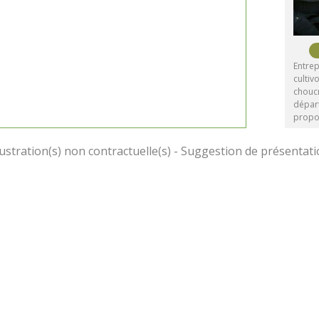
Entrep
culti
choucr
dépar
propo