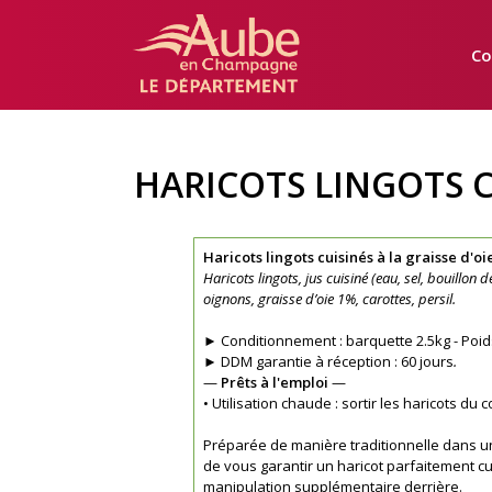
Manger
Local
Co
Aube
HARICOTS LINGOTS CU
Haricots lingots cuisinés à la graisse d'oie
Haricots lingots, jus cuisiné (eau, sel, bouillon 
oignons, graisse d’oie 1%, carottes, persil.
► Conditionnement : barquette 2.5kg - Poid
► DDM garantie à réception : 60 jours
.
—
Prêts à l'emploi
—
• Utilisation chaude : sortir les haricots du
Préparée de manière traditionnelle dans u
de vous garantir un haricot parfaitement c
manipulation supplémentaire derrière.