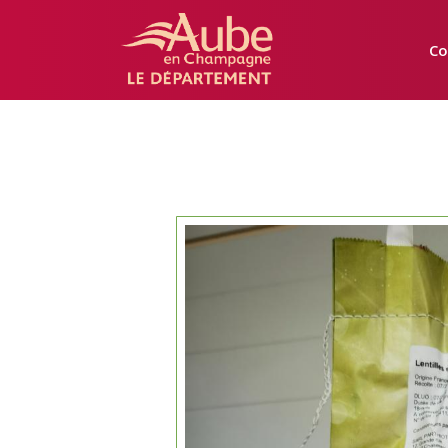
Manger
Local
Co
Aube