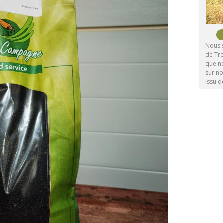
Nous 
de Tr
que no
sur no
issu d