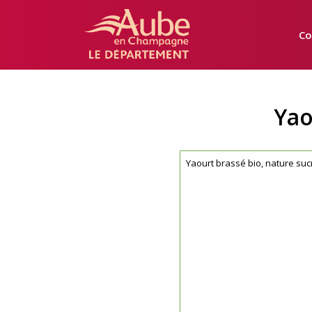
Manger
Local
Co
Aube
Yao
Yaourt brassé bio, nature sucr