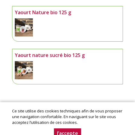
Yaourt Nature bio 125 g
Yaourt nature sucré bio 125 g
Ce site utilise des cookies techniques afin de vous proposer
Mentions légales
|
Conditions Générales de Ventes
|
une navigation confortable. En naviguant sur le site vous
Charte producteur
acceptez l’utilisation de ces cookies.
© Copyright 2020-2024 - Aube en Champagne - Le
Département. Conception :
Dynapse
- Partenaire numérique
J’accepte