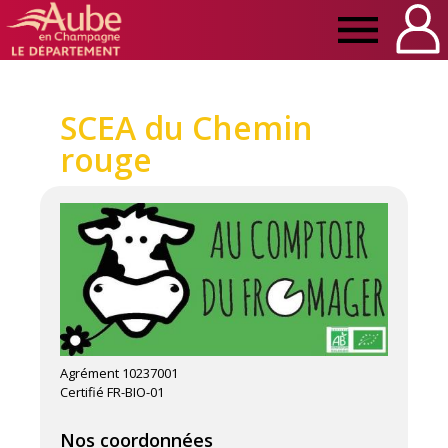
Manger
Local
SCEA du Chemin
rouge
Aube
Agrément 10237001
Certifié FR-BIO-01