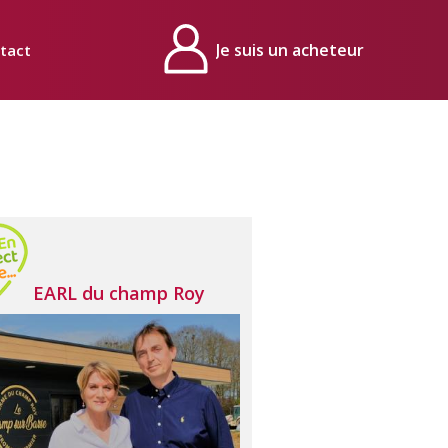
tact
Mon compte
EARL du champ Roy