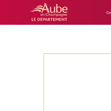
Manger
Local
Co
Aube