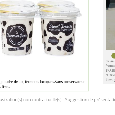
Sylvie
froma
BARSE 
d'Ori
éleva
sé, poudre de lait, ferments lactiques.Sans conservateur
e limite