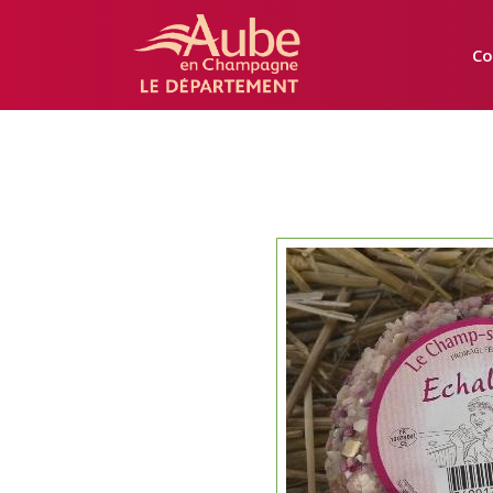
Manger
Local
Co
Aube