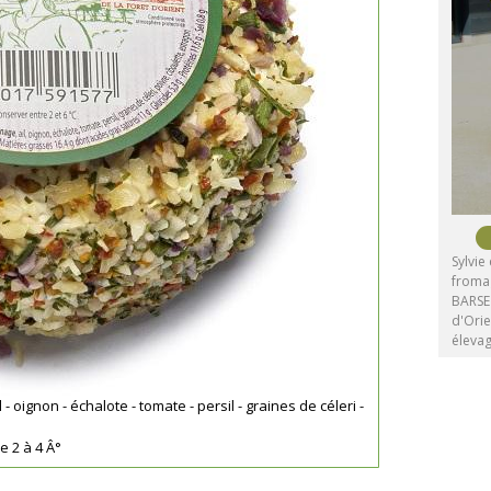
Sylvie
froma
BARSE 
d'Ori
éleva
 - oignon - échalote - tomate - persil - graines de céleri -
e 2 à 4 Â°