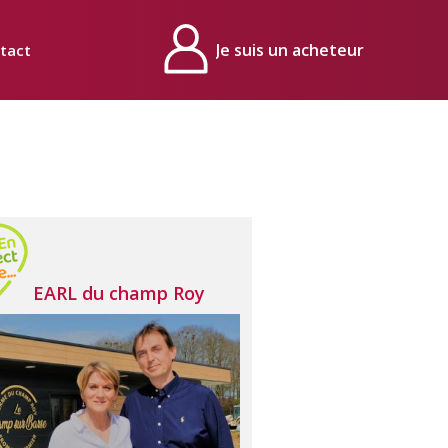
tact
Mon compte
EARL du champ Roy