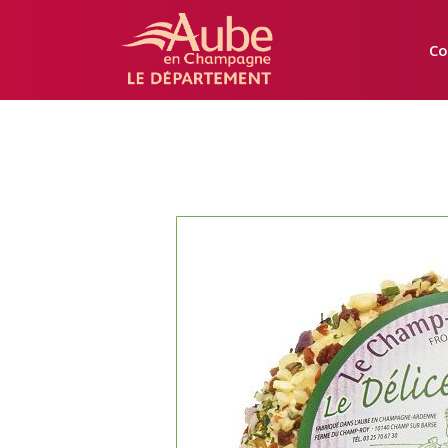
Manger
Local
Co
Aube