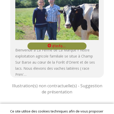
Bienvenue à La Ferme de La Marque !! Notre
exploitation agricole familiale se situe à Champ
Sur Barse au cœur de la Forêt d'Orient et de ses
lacs. Nous élevons des vaches laitières ( race
Prim'…
Ce site utilise des cookies techniques afin de vous proposer
Mentions légales
|
Conditions Générales de Ventes
|