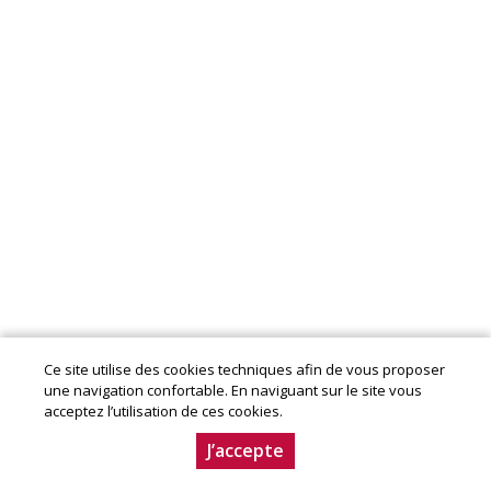
Ce site utilise des cookies techniques afin de vous proposer
Mentions légales
|
Conditions Générales de Ventes
|
une navigation confortable. En naviguant sur le site vous
Charte producteur
acceptez l’utilisation de ces cookies.
© Copyright 2020-2024 - Aube en Champagne - Le
Département. Conception :
Dynapse
- Partenaire numérique
J’accepte
des circuits courts.