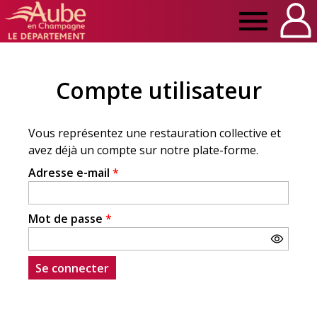
Manger
Local
Compte utilisateur
Aube
Onglets
principaux
Adresse e-mail
*
Mot de passe
*