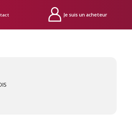
tact
Mon compte
OIS