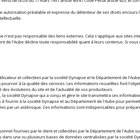
ertu de la Loi du 11 mars 1957 article 40/41 Code Pénal article 425, et con
e autorisation préalable et expresse du détenteur de ses droits encours l
tellectuelle.
e n'est pas responsable des liens externes. Cela s'applique aux sites int
nt de l'Aube décline toute responsabilité quant à leurs contenus. Si vous r
lisateur et collectées par la société Dynapse et le Département de l'Aube so
 pourvoir à la qualité des services. Les informations recueillies font l'obj
des évolutions du site et de l'actualité de vos producteurs.
la société Dynapse qui a conçu et gère le site transmettra ces information
ires à fournir à la société Dynapse et au Département de l'Aube pour perme
es par un astérisque. Ces informations sont indispensables pour préparer
rsonnel fournies par le client et collectées par le Département de l'Aube 
 dans une ou plusieurs bases de données centralisées par la société Dyn