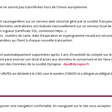
 et ne seront pas transférées hors de l'Union européenne.
t sauvegardées sur un serveur web sécurisé géré par la société français
 données centralisées est réalisée mensuellement sur un serveur local de
 vigueur (certificats SSL, connexion https...).
s : numéro de carte, date d'expiration et cryptogramme visuel) est sécuri
ndées au Client à chaque nouvelle transaction.
ont automatiquement supprimées après 3 ans d'inactivité du compte sur le 
lient peut exercer son droit d'accès aux données le concernant et les faire 
ction des Données de la société Dynapse :
dpo@dynapse.fr
(RGPD) est déclarée à la CNIL sous le numéro 2184355 et a désigné un délégué à 
Mentions légales
|
Conditions Générales de Ventes
|
Charte producteu
poser une navigation confortable. En naviguant sur le site vous acceptez l’
ube en Champagne - Le Département. Conception :
Dynapse
- Partenaire nu