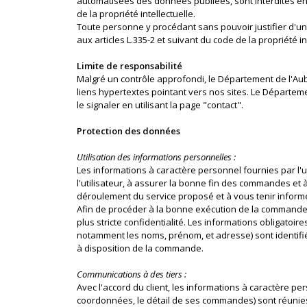
automatisées des données publiées, sont interdites en v
de la propriété intellectuelle.
Toute personne y procédant sans pouvoir justifier d'un
aux articles L.335-2 et suivant du code de la propriété in
Limite de responsabilité
Malgré un contrôle approfondi, le Département de l'Aub
liens hypertextes pointant vers nos sites. Le Départeme
le signaler en utilisant la page "contact".
Protection des données
Utilisation des informations personnelles :
Les informations à caractère personnel fournies par l'uti
l'utilisateur, à assurer la bonne fin des commandes et à
déroulement du service proposé et à vous tenir informé 
Afin de procéder à la bonne exécution de la commande, 
plus stricte confidentialité. Les informations obligato
notamment les noms, prénom, et adresse) sont identifié
à disposition de la commande.
Communications à des tiers :
Avec l'accord du client, les informations à caractère pe
coordonnées, le détail de ses commandes) sont réunies