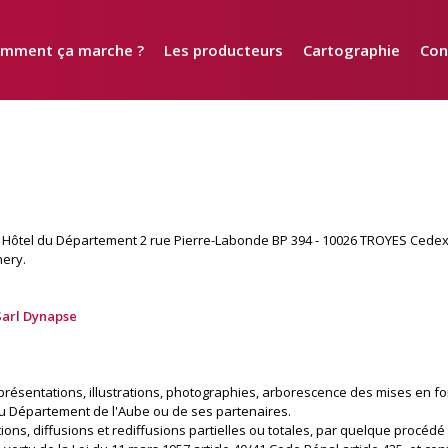
mment ça marche ?
Les producteurs
Cartographie
Con
- Hôtel du Département 2 rue Pierre-Labonde BP 394 - 10026 TROYES Cedex Tél
hery.
Sarl Dynapse
, présentations, illustrations, photographies, arborescence des mises en f
 du Département de l'Aube ou de ses partenaires.
ations, diffusions et rediffusions partielles ou totales, par quelque procé