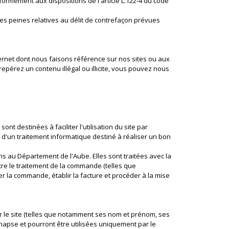
formément aux dispositions de l'article L.122-4 du code
es peines relatives au délit de contrefaçon prévues
ernet dont nous faisons référence sur nos sites ou aux
epérez un contenu illégal ou illicite, vous pouvez nous
nt destinées à faciliter l'utilisation du site par
et d'un traitement informatique destiné à réaliser un bon
s au Département de l'Aube. Elles sont traitées avec la
ttre le traitement de la commande (telles que
 la commande, établir la facture et procéder à la mise
sur le site (telles que notamment ses nom et prénom, ses
apse et pourront être utilisées uniquement par le