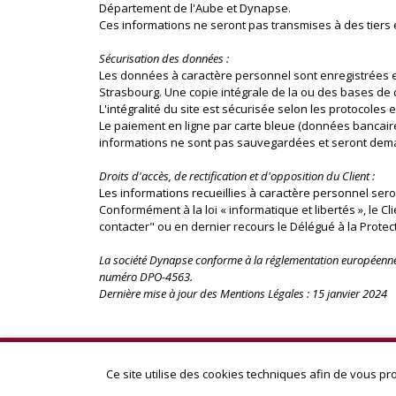
Département de l'Aube et Dynapse.
Ces informations ne seront pas transmises à des tiers
Sécurisation des données :
Les données à caractère personnel sont enregistrées e
Strasbourg. Une copie intégrale de la ou des bases de
L'intégralité du site est sécurisée selon les protocoles en
Le paiement en ligne par carte bleue (données bancaire
informations ne sont pas sauvegardées et seront dema
Droits d'accès, de rectification et d'opposition du Client :
Les informations recueillies à caractère personnel ser
Conformément à la loi « informatique et libertés », le C
contacter" ou en dernier recours le Délégué à la Prote
La société Dynapse conforme à la réglementation européenne 
numéro DPO-4563.
Dernière mise à jour des Mentions Légales : 15 janvier 2024
Ce site utilise des cookies techniques afin de vous pro
© Copyright 2020-2024 - A