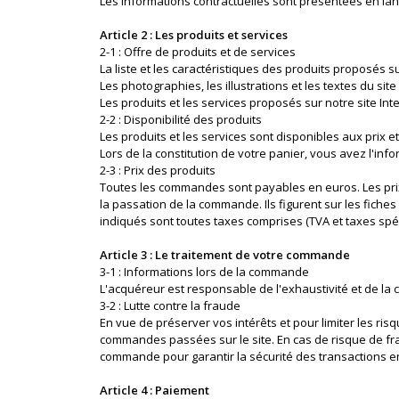
Les informations contractuelles sont présentées en lan
Article 2 : Les produits et services
2-1 : Offre de produits et de services
La liste et les caractéristiques des produits proposés
Les photographies, les illustrations et les textes du sit
Les produits et les services proposés sur notre site Int
2-2 : Disponibilité des produits
Les produits et les services sont disponibles aux prix 
Lors de la constitution de votre panier, vous avez l'infor
2-3 : Prix des produits
Toutes les commandes sont payables en euros. Les prix d
la passation de la commande. Ils figurent sur les fiche
indiqués sont toutes taxes comprises (TVA et taxes spé
Article 3 : Le traitement de votre commande
3-1 : Informations lors de la commande
L'acquéreur est responsable de l'exhaustivité et de la
3-2 : Lutte contre la fraude
En vue de préserver vos intérêts et pour limiter les ri
commandes passées sur le site. En cas de risque de frau
commande pour garantir la sécurité des transactions en
Article 4 : Paiement