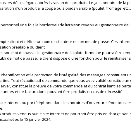
s les délais légaux après livraison des produits. Le gestionnaire de la pl
aration d'un produit à la coupe ou à poids variable (poulet, fromage, etc...
e personnel une fois le bordereau de livraison revenu au gestionnaire de l
mpte client et définir un nom d'utilisateur et son mot de passe. Ces infor
ation préalable du client.
 et son mot de passe, le gestionnaire de la plate-forme ne pourra être te
li de mot de passe, le client dispose d'une fonction pour le réinitialiser su
thentification et la protection de l'intégralité des messages constituent u
parties. Tout récapitulatif de commande que vous avez validé constitue 
server, constitue la preuve de votre commande et du contrat liant les part
ndes et de facturations pouvant être produits en cas de nécessité.
site internet ou par téléphone dans les horaires d'ouverture. Pour tous le
e.
roduits vendus sur le site internet ne pourront être pris en charge par le
tualisées le 15 janvier 2024.