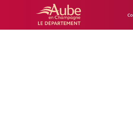
Manger
Local
Co
Aube
Onglets
principaux