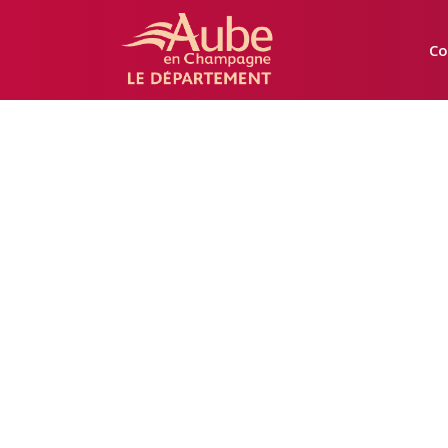
Manger
Local
Co
Aube
Onglets
principaux